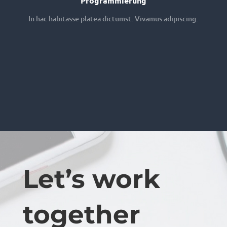
Programmierung
In hac habitasse platea dictumst. Vivamus adipiscing.
Let’s work
together